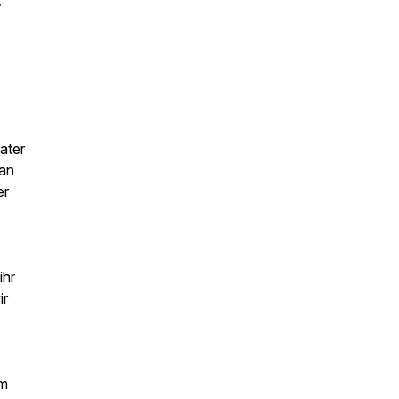
ater
 an
er
ihr
ir
im