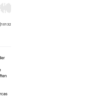
r end. Hold shift to jump forward or backward.
|
1:01:32
ler
e
ften
Orcas
,