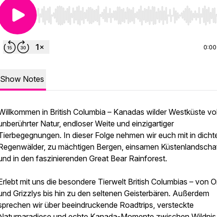
Use Left/Right to seek, Home/End to jump to start o
0:00
Show Notes
Willkommen in British Columbia – Kanadas wilder Westküste vol
unberührter Natur, endloser Weite und einzigartiger
Tierbegegnungen. In dieser Folge nehmen wir euch mit in dicht
Regenwälder, zu mächtigen Bergen, einsamen Küstenlandscha
und in den faszinierenden Great Bear Rainforest.
Erlebt mit uns die besondere Tierwelt British Columbias – von 
und Grizzlys bis hin zu den seltenen Geisterbären. Außerdem
sprechen wir über beeindruckende Roadtrips, versteckte
Naturparadiese und echte Kanada-Momente zwischen Wildnis