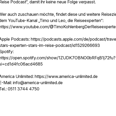
Reise Podcast“, damit ihr keine neue Folge verpasst.
Wer auch zuschauen möchte, findet diese und weitere Reisezie
dem YouTube-Kanal „Timo und Leo, die Reiseexperten“:
https://www.youtube.com/@TimoKohlenbergDerReiseexperte
Apple Podcasts: https://podcasts.apple.com/de/podcast/trave
stars-experten-stars-im-reise-podcast/id1529266693
Spotify:
https://open.spotify.com/show/1ZUDK7OBNO0bRFqB1j72fu?
si=cd1d4fc06acd4685
America Unlimited: https://www.america-unlimited.de
E-Mail: info@america-unlimited.de
Tel.: 0511 3744 4750