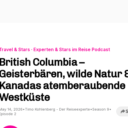
Travel & Stars · Experten & Stars im Reise Podcast
British Columbia –
Geisterbären, wilde Natur 
Kanadas atemberaubende
Westküste
May 14, 2026
•
Timo Kohlenberg - Der Reiseexperte
•
Season 9
•
S
Episode 2