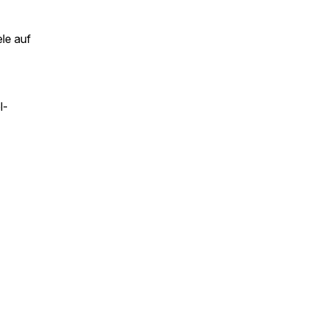
le auf
l-