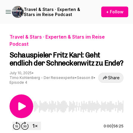
Travel & Stars · Experten &
+ Follow
Stars im Reise Podcast
Travel & Stars · Experten & Stars im Reise
Podcast
Schauspieler Fritz Karl: Geht
endlich der Schneckenwitz zu Ende?
July 10, 2025
•
Share
Timo Kohlenberg - Der Reiseexperte
•
Season 8
•
Episode 4
Use Left/Right to seek, Home/End to jump to st
0:00
|
56:25