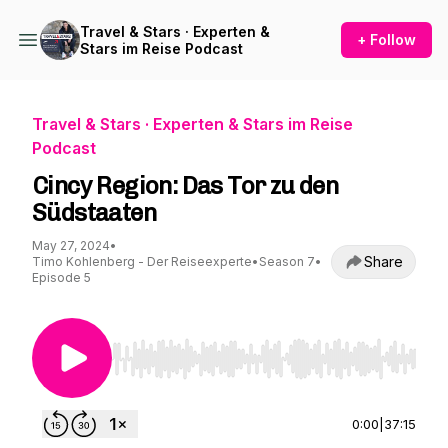
Travel & Stars · Experten &
+ Follow
Stars im Reise Podcast
Travel & Stars · Experten & Stars im Reise
Podcast
Cincy Region: Das Tor zu den
Südstaaten
May 27, 2024
•
Share
Timo Kohlenberg - Der Reiseexperte
•
Season 7
•
Episode 5
Use Left/Right to seek, Home/End to jump to st
0:00
|
37:15