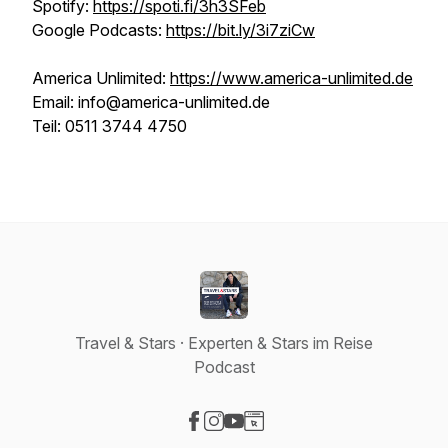
Spotify:
https://spoti.fi/3h3SFeb
Google Podcasts:
https://bit.ly/3i7ziCw
America Unlimited:
https://www.america-unlimited.de
Email: info@america-unlimited.de
Teil: 0511 3744 4750
Travel & Stars · Experten & Stars im Reise
Podcast
Visit our Facebook page
Visit our Instagram page
Visit our YouTube page
Visit our Website page