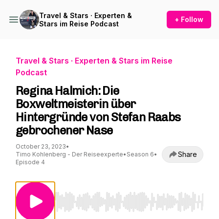
Travel & Stars · Experten &
+ Follow
Stars im Reise Podcast
Travel & Stars · Experten & Stars im Reise
Podcast
Regina Halmich: Die
Boxweltmeisterin über
Hintergründe von Stefan Raabs
gebrochener Nase
October 23, 2023
•
Share
Timo Kohlenberg - Der Reiseexperte
•
Season 6
•
Episode 4
Use Left/Right to seek, Home/End to jump to st